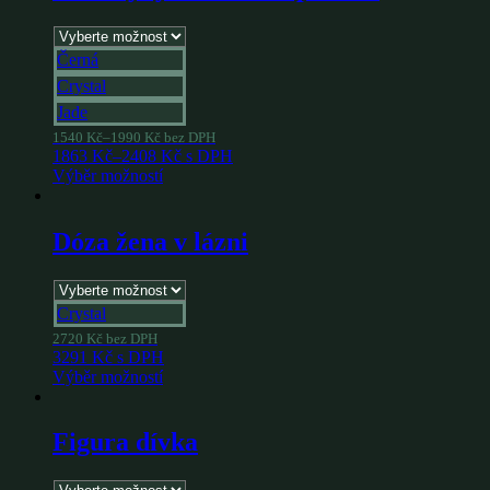
Černá
Crystal
Jade
1540
Kč
–
1990
Kč
bez DPH
1863
Kč
–
2408
Kč
s DPH
Výběr možností
Dóza žena v lázni
Crystal
2720
Kč
bez DPH
3291
Kč
s DPH
Výběr možností
Figura dívka