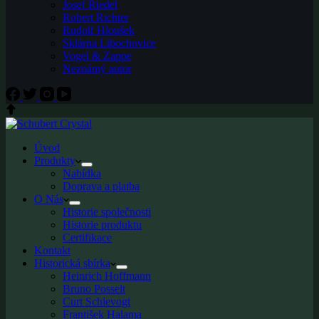
Josef Riedel
Robert Richter
Rudolf Hloušek
Sklárna Libochovice
Vogel & Zappe
Neznámý autor
Úvod
Produkty
Nabídka
Doprava a platba
O Nás
Historie společnosti
Historie produktu
Certifikace
Kontakt
Historická sbírka
Heinrich Hoffmann
Bruno Posselt
Curt Schlevogt
František Halama