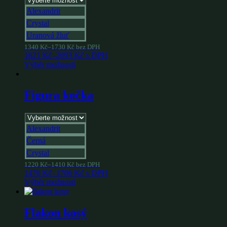
Alexandrit
Crystal
Uranová žluť
1340
Kč
–
1730
Kč
bez DPH
1621
Kč
–
2093
Kč
s DPH
Výběr možností
Figura kočka
Alexandrit
Černá
Crystal
1220
Kč
–
1410
Kč
bez DPH
1476
Kč
–
1706
Kč
s DPH
Výběr možností
Flakon kosý