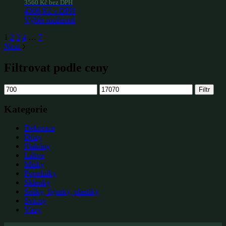
3560
Kč
bez DPH
4308
Kč
s DPH
Výběr možností
1
2
3
4
…
7
Next
Filtrovat podle ceny
Minimální
Maximální
Filtr
cena
cena
Kategorie
Dekorace
Dózy
Flakóny
Láhve
Misky
Popelníky
Sklenky
Sošky, figurky, plastiky
Svícny
Vázy