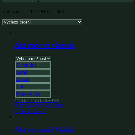
Zobrazen 1. – 12. z 81 výsledků
Akt ruce ve vlasech
Alexandrit
Černá
Crystal
Jade
Uranová žluť
3320
Kč
–
3940
Kč
bez DPH
4017
Kč
–
4767
Kč
s DPH
Výběr možností
Akt ve vaně (Malá)