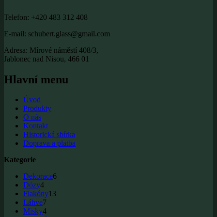
Telefon: +420 483 312 408
E-mail: schubert.glass@gmail.com
Adresa: Mírové náměstí 408/3,
Jablonec nad Nisou, 466 01
Hlavní menu
Úvod
Produkty
O nás
Kontakt
Historická sbírka
Doprava a platba
Kategorie
6
Dekorace
6
4
produkty
Dózy
4
produkty
13
Flakóny
13
7
produkty
Láhve
7
produkty
4
Misky
4