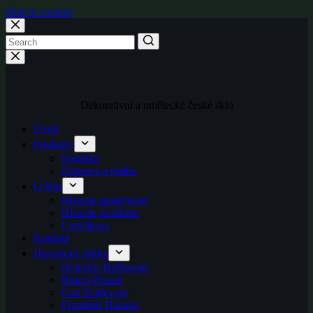
Skip to content
Dekorativní a umělecké české sklo
Úvod
Produkty
Nabídka
Doprava a platba
O Nás
Historie společnosti
Historie produktu
Certifikace
Kontakt
Historická sbírka
Heinrich Hoffmann
Bruno Posselt
Curt Schlevogt
František Halama