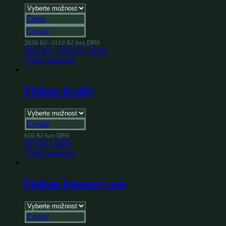
Černá
Crystal
2830
Kč
–
3110
Kč
bez DPH
3424
Kč
–
3763
Kč
s DPH
Výběr možností
Flakon kruhy
Crystal
650
Kč
bez DPH
787
Kč
s DPH
Výběr možností
Flakon lotosový sen
Crystal