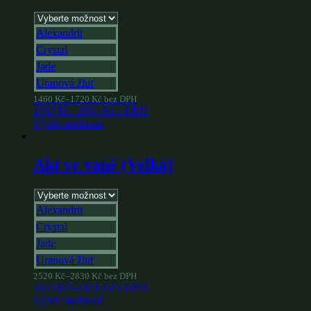
Alexandrit
Crystal
Jade
Uranová žluť
1460
Kč
–
1720
Kč
bez DPH
1767
Kč
–
2081
Kč
s DPH
Výběr možností
Akt ve vaně (Velká)
Alexandrit
Crystal
Jade
Uranová žluť
2520
Kč
–
2830
Kč
bez DPH
3049
Kč
–
3424
Kč
s DPH
Výběr možností