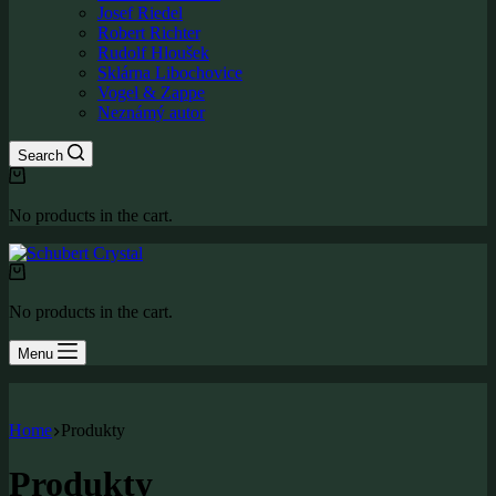
Josef Riedel
Robert Richter
Rudolf Hloušek
Sklárna Libochovice
Vogel & Zappe
Neznámý autor
Search
Shopping
cart
No products in the cart.
Shopping
cart
No products in the cart.
Menu
Home
Produkty
Produkty