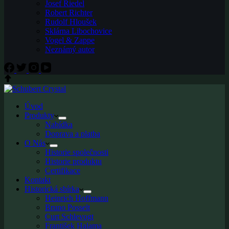
Josef Riedel
Robert Richter
Rudolf Hloušek
Sklárna Libochovice
Vogel & Zappe
Neznámý autor
Úvod
Produkty
Nabídka
Doprava a platba
O Nás
Historie společnosti
Historie produktu
Certifikace
Kontakt
Historická sbírka
Heinrich Hoffmann
Bruno Posselt
Curt Schlevogt
František Halama