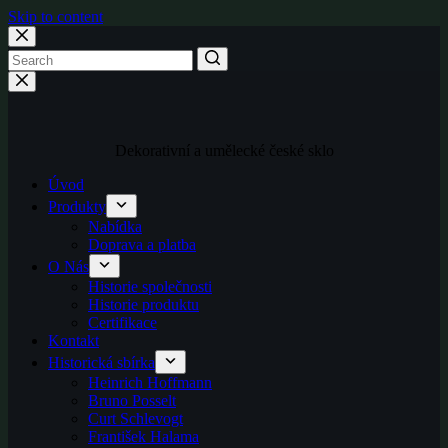
Skip to content
Dekorativní a umělecké české sklo
Úvod
Produkty
Nabídka
Doprava a platba
O Nás
Historie společnosti
Historie produktu
Certifikace
Kontakt
Historická sbírka
Heinrich Hoffmann
Bruno Posselt
Curt Schlevogt
František Halama