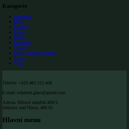
Kategorie
Dekorace
Dózy
Flakóny
Láhve
Misky
Popelníky
Sklenky
Sošky, figurky, plastiky
Svícny
Vázy
Telefon: +420 483 312 408
E-mail: schubert.glass@gmail.com
Adresa: Mírové náměstí 408/3,
Jablonec nad Nisou, 466 01
Hlavní menu