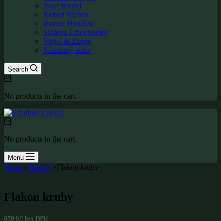
Josef Riedel
Robert Richter
Rudolf Hloušek
Sklárna Libochovice
Vogel & Zappe
Neznámý autor
Search
Shopping
cart
No products in the cart.
Shopping
cart
No products in the cart.
Menu
Home
Flakóny
Flakon kruhy
Flakon kruhy
650
Kč
bez DPH