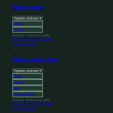
Flakon nude
Černá
Crystal
3090
Kč
–
3230
Kč
bez DPH
3739
Kč
–
3908
Kč
s DPH
Výběr možností
Flakon sedící ženy
Černá
Crystal
Jade
Uranová žluť
2640
Kč
–
3070
Kč
bez DPH
3194
Kč
–
3715
Kč
s DPH
Výběr možností