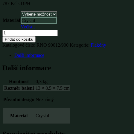
787
Kč
s DPH
Materiál
Crystal
Vyčistit
Flakon
kruhy
Přidat do košíku
množství
Katalogové číslo:
RNO 90012/900
Kategorie:
Flakóny
Další informace
Další informace
Hmotnost
0,3 kg
Rozměr balení
13 × 8,5 × 7,5 cm
Původní design
Neznámý
Materiál
Crystal
Související produkty