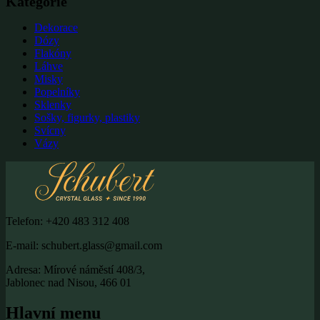
Kategorie
Dekorace
Dózy
Flakóny
Láhve
Misky
Popelníky
Sklenky
Sošky, figurky, plastiky
Svícny
Vázy
Telefon: +420 483 312 408
E-mail: schubert.glass@gmail.com
Adresa: Mírové náměstí 408/3,
Jablonec nad Nisou, 466 01
Hlavní menu