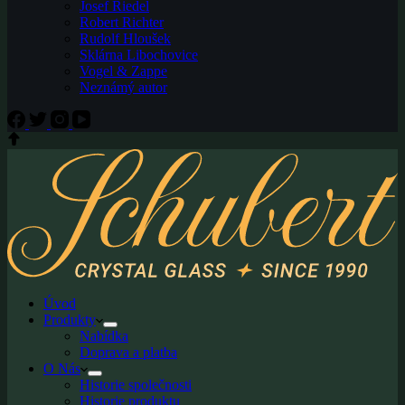
Josef Riedel
Robert Richter
Rudolf Hloušek
Sklárna Libochovice
Vogel & Zappe
Neznámý autor
Úvod
Produkty
Nabídka
Doprava a platba
O Nás
Historie společnosti
Historie produktu