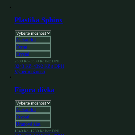
Plastika Sphinx
Alexandrit
Černá
Crystal
2680
Kč
–
3630
Kč
bez DPH
3243
Kč
–
4392
Kč
s DPH
Výběr možností
Figura dívka
Alexandrit
Crystal
Uranová žluť
1340
Kč
–
1730
Kč
bez DPH