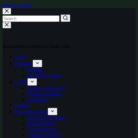
Skip to content
Dekorativní a umělecké české sklo
Úvod
Produkty
Nabídka
Doprava a platba
O Nás
Historie společnosti
Historie produktu
Certifikace
Kontakt
Historická sbírka
Heinrich Hoffmann
Bruno Posselt
Curt Schlevogt
František Halama