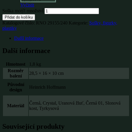
Vyčistit
Soška motýl množství
Přidat do košíku
Katalogové číslo:
RNO 29155/240
Kategorie:
Sošky, figurky,
plastiky
Další informace
Další informace
Hmotnost
1,8 kg
Rozměr
28,5 × 16 × 10 cm
balení
Původní
Heinrich Hoffmann
design
Černá, Crystal, Uranová žluť, Černá 01, Slonová
Materiál
kost, Tyrkysová
Související produkty