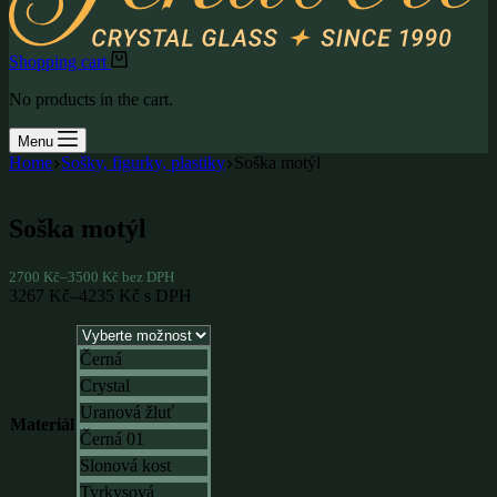
Shopping cart
No products in the cart.
Menu
Home
Sošky, figurky, plastiky
Soška motýl
Soška motýl
2700
Kč
–
3500
Kč
bez DPH
3267
Kč
–
4235
Kč
s DPH
Černá
Crystal
Uranová žluť
Materiál
Černá 01
Slonová kost
Tyrkysová