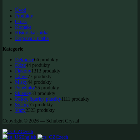
Úvod
Produkty
O nás
Kontakt
Historická sbírka
Doprava a platba
Kategorie
Dekorace
6
6 produkty
Dózy
4
4 produkty
Flakóny
13
13 produkty
Láhve
7
7 produkty
Misky
4
4 produkty
Popelníky
5
5 produkty
Sklenky
3
3 produkty
Sošky, figurky, plastiky
11
11 produkty
Svícny
5
5 produkty
Vázy
23
23 produkty
Copyright © 2026 — Schubert Crystal
Czech
English
Czech