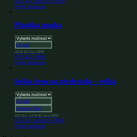
1621
Kč
–
2093
Kč
s DPH
Výběr možností
Plastika maska
Crystal
3930
Kč
bez DPH
4755
Kč
s DPH
Výběr možností
Soška žena na piedestalu – velká
Crystal
Uranová žluť
920
Kč
–
1370
Kč
bez DPH
1113
Kč
–
1658
Kč
s DPH
Výběr možností