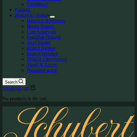
Certifikace
Kontakt
Historická sbírka
Heinrich Hoffmann
Bruno Posselt
Curt Schlevogt
František Halama
Josef Riedel
Robert Richter
Rudolf Hloušek
Sklárna Libochovice
Vogel & Zappe
Neznámý autor
Search
Shopping cart
No products in the cart.